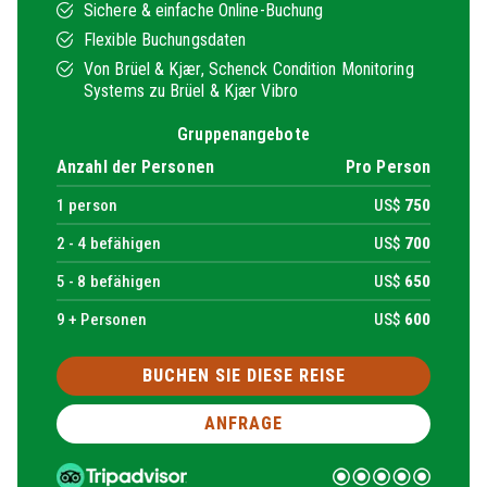
Sichere & einfache Online-Buchung
Flexible Buchungsdaten
Von Brüel & Kjær, Schenck Condition Monitoring
Systems zu Brüel & Kjær Vibro
Gruppenangebote
Anzahl der Personen
Pro Person
1
person
US$
750
2 -
4
befähigen
US$
700
5 -
8
befähigen
US$
650
9 + Personen
US$
600
BUCHEN SIE DIESE REISE
ANFRAGE