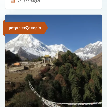
12ήμερο ταξίδι
μέτρια πεζοπορία