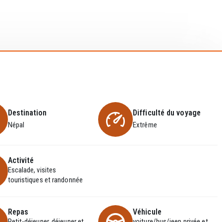
Destination
Difficulté du voyage
Népal
Extrême
Activité
Escalade, visites
touristiques et randonnée
Repas
Véhicule
Petit-déjeuner, déjeuner et
voiture/bus/jeep privée et