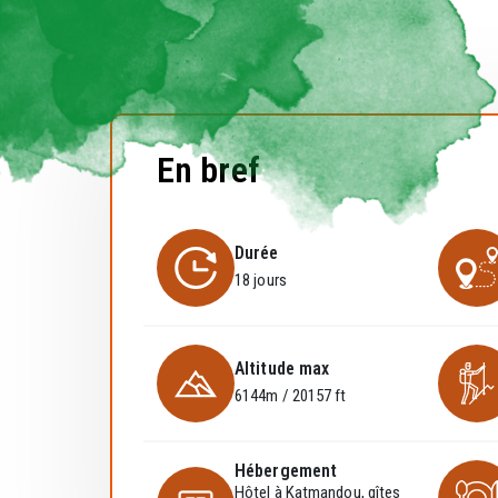
En bref
Durée
18 jours
Altitude max
6144m / 20157 ft
Hébergement
Hôtel à Katmandou, gîtes