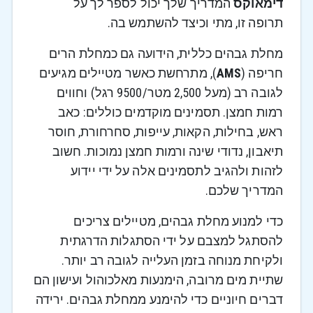
דימאוקס
המדריך שלך יכול לספר לך על
תרופה זו, מתי וכיצד להשתמש בה.
מחלת גבהים כללית, הידועה גם כמחלת הרים
חריפה (
AMS
), מתרחשת כאשר מטיילים מגיעים
לגובה רב (מעל 2,500 מטר/9500 רגל) וחווים
רמות חמצן. תסמינים מוקדמים כוללים: כאב
ראש, בחילות, הקאות, עייפות, סחרחורת, חוסר
תיאבון, נדודי שינה ורמות חמצן נמוכות. חשוב
לזהות ולהגיב לתסמינים אלה על ידי יידוע
המדריך שלכם.
כדי למנוע מחלת גבהים, מטיילים צריכים
להסתגל למצבם על ידי הסתגלות הדרגתית
ולקיחת מנוחה בזמן העלייה לגובה רב יותר.
שתיית מים מרובה, הימנעות מאלכוהול ועישון הם
דברים חיוניים כדי להימנע ממחלת גבהים. ירידה