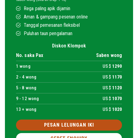
Rega paling apik dijamin
Aman & gampang pesenan online
Tanggal pemesanan fleksibel
Puluhan taun pengalaman
Diskon Klompok
No. saka Pax
Saben wong
1
wong
US $
1290
2 -
4
wong
US $
1170
5 -
8
wong
US $
1120
9 -
12
wong
US $
1070
13 + wong
US $
1020
PESAN LELUNGAN IKI