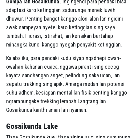
Gompa lan Gosaikunda
, ing ngendi para pendaki bisa
adaptasi karo ketinggian sadurunge menek luwih
dhuwur. Penting banget kanggo alon-alon lan ngidini
awak sampeyan nyetel karo ketinggian sing saya
tambah. Hidrasi, istirahat, lan kenaikan bertahap
minangka kunci kanggo nyegah penyakit ketinggian.
Kajaba iku, para pendaki kudu siyap ngadhepi owah-
owahan kahanan cuaca, nggawa piranti sing cocog
kayata sandhangan anget, pelindung saka udan, lan
sepatu trekking sing apik. Amarga medan lan potensi
suhu adhem, kesiapan mental lan fisik penting kanggo
ngrampungake trekking lembah Langtang lan
Gosaikunda kanthi aman lan nyaman.
Gosaikunda Lake
Tlaga Gosaikunda kuwi tlaga alpine suci sing dumunung