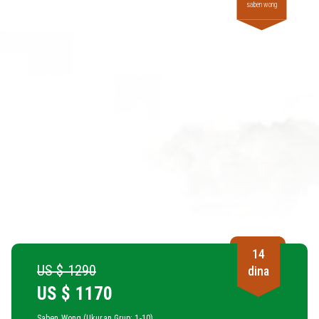
saben wong
14
US $ 1290
dina
US $
1170
Saben Wong (Ukuran Grup: 1-10)