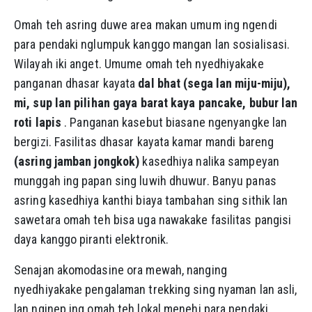
Omah teh asring duwe area makan umum ing ngendi
para pendaki nglumpuk kanggo mangan lan sosialisasi.
Wilayah iki anget. Umume omah teh nyedhiyakake
panganan dhasar kayata
dal bhat (sega lan miju-miju),
mi, sup lan pilihan gaya barat kaya pancake, bubur lan
roti lapis
. Panganan kasebut biasane ngenyangke lan
bergizi. Fasilitas dhasar kayata kamar mandi bareng
(asring jamban jongkok)
kasedhiya nalika sampeyan
munggah ing papan sing luwih dhuwur. Banyu panas
asring kasedhiya kanthi biaya tambahan sing sithik lan
sawetara omah teh bisa uga nawakake fasilitas pangisi
daya kanggo piranti elektronik.
Senajan akomodasine ora mewah, nanging
nyedhiyakake pengalaman trekking sing nyaman lan asli,
lan nginep ing omah teh lokal menehi para pendaki