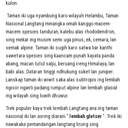
kulon.
Taman iki uga nyambung karo wilayah Helambu, Taman
Nasional Langtang minangka omah kanggo macem-
macem spesies tanduran, kalebu alas rhododendron,
sing mekar ing musim semi uga pinus, ek, cemara, lan
semak alpine. Taman iki sugih karo satwa liar kanthi
sawetara spesies sing kaancam punah kayata panda
abang, macan tutul salju, beruang ireng Himalaya, lan
babi alas. Dataran tinggi ndhukung suket lan juniper.
Lanskap taman iki wiwit saka alas subtropis ing lembah
ngisor nganti padang rumput alpine lan lembah glasial
ing wilayah sing luwih dhuwur.
Trek populer kaya trek lembah Langtang ana ing taman
nasional iki lan asring diarani "
lembah gletser
". Trek iki
nawakake pemandangan langtang lirung sing