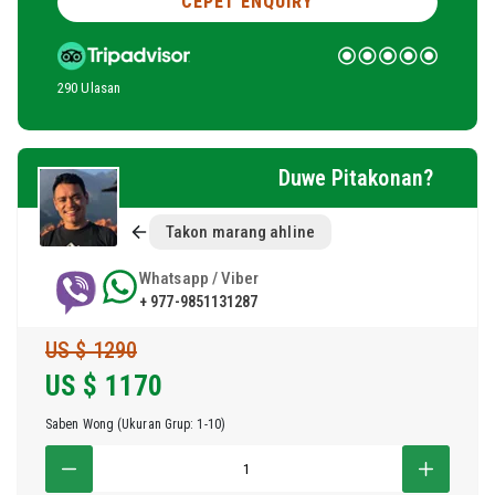
CEPET ENQUIRY
290 Ulasan
Duwe Pitakonan?
Takon marang ahline
Whatsapp / Viber
+ 977-9851131287
US $ 1290
US $
1170
Saben Wong (Ukuran Grup: 1-10)