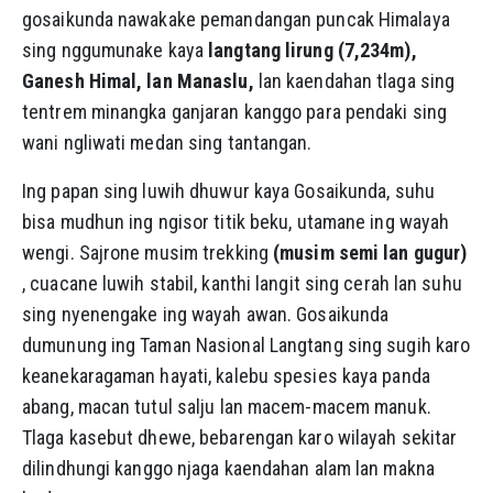
gosaikunda nawakake pemandangan puncak Himalaya
sing nggumunake kaya
langtang lirung (7,234m),
Ganesh Himal, lan Manaslu,
lan kaendahan tlaga sing
tentrem minangka ganjaran kanggo para pendaki sing
wani ngliwati medan sing tantangan.
Ing papan sing luwih dhuwur kaya Gosaikunda, suhu
bisa mudhun ing ngisor titik beku, utamane ing wayah
wengi. Sajrone musim trekking
(musim semi lan gugur)
, cuacane luwih stabil, kanthi langit sing cerah lan suhu
sing nyenengake ing wayah awan. Gosaikunda
dumunung ing Taman Nasional Langtang sing sugih karo
keanekaragaman hayati, kalebu spesies kaya panda
abang, macan tutul salju lan macem-macem manuk.
Tlaga kasebut dhewe, bebarengan karo wilayah sekitar
dilindhungi kanggo njaga kaendahan alam lan makna