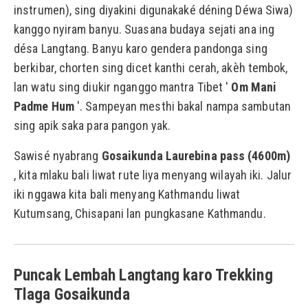
instrumen), sing diyakini digunakaké déning Déwa Siwa)
kanggo nyiram banyu. Suasana budaya sejati ana ing
désa Langtang. Banyu karo gendera pandonga sing
berkibar, chorten sing dicet kanthi cerah, akèh tembok,
lan watu sing diukir nganggo mantra Tibet '
Om Mani
Padme Hum
'. Sampeyan mesthi bakal nampa sambutan
sing apik saka para pangon yak.
Sawisé nyabrang
Gosaikunda Laurebina pass (4600m)
, kita mlaku bali liwat rute liya menyang wilayah iki. Jalur
iki nggawa kita bali menyang Kathmandu liwat
Kutumsang, Chisapani lan pungkasane Kathmandu.
Puncak Lembah Langtang karo Trekking
Tlaga Gosaikunda