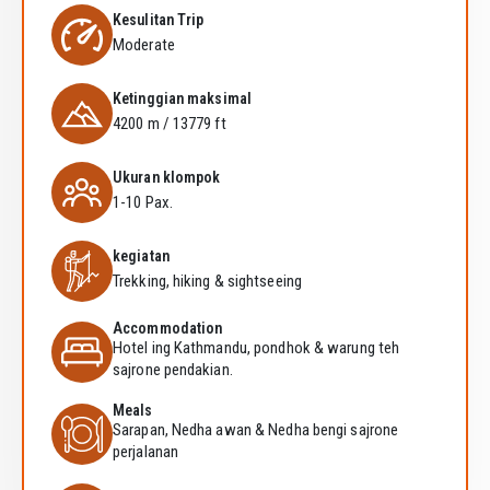
Kesulitan Trip
Moderate
Ketinggian maksimal
4200 m / 13779 ft
Ukuran klompok
1-10 Pax.
kegiatan
Trekking, hiking & sightseeing
Accommodation
Hotel ing Kathmandu, pondhok & warung teh
sajrone pendakian.
Meals
Sarapan, Nedha awan & Nedha bengi sajrone
perjalanan