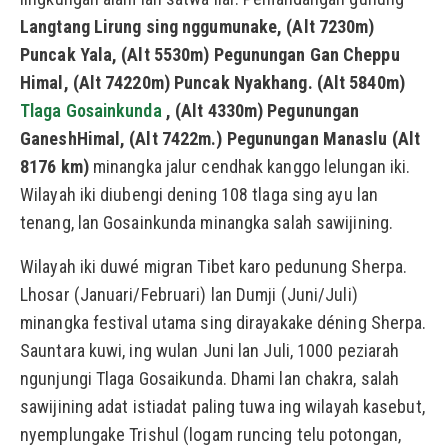
Langtang Lirung sing nggumunake, (Alt 7230m)
Puncak Yala, (Alt 5530m) Pegunungan Gan Cheppu
Himal, (Alt 74220m) Puncak Nyakhang. (Alt 5840m)
Tlaga Gosainkunda
, (Alt 4330m) Pegunungan
GaneshHimal, (Alt 7422m.) Pegunungan Manaslu (Alt
8176 km)
minangka jalur cendhak kanggo lelungan iki.
Wilayah iki diubengi dening 108 tlaga sing ayu lan
tenang, lan Gosainkunda minangka salah sawijining.
Wilayah iki duwé migran Tibet karo pedunung Sherpa.
Lhosar (Januari/Februari) lan Dumji (Juni/Juli)
minangka festival utama sing dirayakake déning Sherpa.
Sauntara kuwi, ing wulan Juni lan Juli, 1000 peziarah
ngunjungi Tlaga Gosaikunda. Dhami lan chakra, salah
sawijining adat istiadat paling tuwa ing wilayah kasebut,
nyemplungake Trishul (logam runcing telu potongan,