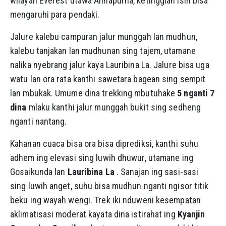
wilayah Everest utawa Annapurna, ketinggian isih bisa
mengaruhi para pendaki.
Jalure kalebu campuran jalur munggah lan mudhun,
kalebu tanjakan lan mudhunan sing tajem, utamane
nalika nyebrang jalur kaya Lauribina La. Jalure bisa uga
watu lan ora rata kanthi sawetara bagean sing sempit
lan mbukak. Umume dina trekking mbutuhake
5 nganti 7
dina
mlaku kanthi jalur munggah bukit sing sedheng
nganti nantang.
Kahanan cuaca bisa ora bisa diprediksi, kanthi suhu
adhem ing elevasi sing luwih dhuwur, utamane ing
Gosaikunda lan
Lauribina La
. Sanajan ing sasi-sasi
sing luwih anget, suhu bisa mudhun nganti ngisor titik
beku ing wayah wengi. Trek iki nduweni kesempatan
aklimatisasi moderat kayata dina istirahat ing
Kyanjin