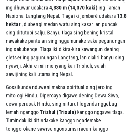
ing dhuwur udakara
4,380 m (14,370 kaki)
ing Taman
Nasional Langtang Nepal. Tlaga iki jembaré udakara
13.8
hektar
, diubengi medan watu sing kasar lan puncak
sing ditutupi salju. Banyu tlaga sing bening kristal
nawakake pantulan sing nggumunake saka pegunungan
ing sakubenge. Tlaga iki dikira-kira kawangun dening
gletser ing pagunungan Langtang, lan dialiri banyu sing
nyawiji. Akhire mili menyang kali Trishuli, salah
sawijining kali utama ing Nepal.
Gosaikunda nduweni makna spiritual sing jero ing
mitologi Hindu. Dipercaya digawe dening Dewa Siwa,
dewa perusak Hindu, sing miturut legenda nggebug
lemah nganggo
Trishul (Trisula)
kanggo nggawe tlaga.
Tumindak iki ditindakake kanggo ngademake
tenggorokane sawise ngonsumsi racun kanggo