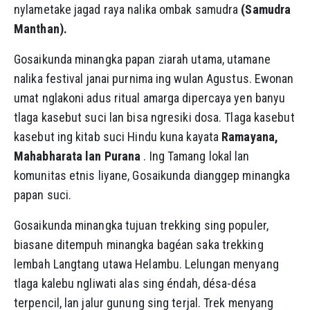
nylametake jagad raya nalika ombak samudra
(Samudra
Manthan).
Gosaikunda minangka papan ziarah utama, utamane
nalika festival janai purnima ing wulan Agustus. Ewonan
umat nglakoni adus ritual amarga dipercaya yen banyu
tlaga kasebut suci lan bisa ngresiki dosa. Tlaga kasebut
kasebut ing kitab suci Hindu kuna kayata
Ramayana,
Mahabharata lan Purana
. Ing Tamang lokal lan
komunitas etnis liyane, Gosaikunda dianggep minangka
papan suci.
Gosaikunda minangka tujuan trekking sing populer,
biasane ditempuh minangka bagéan saka trekking
lembah Langtang utawa Helambu. Lelungan menyang
tlaga kalebu ngliwati alas sing éndah, désa-désa
terpencil, lan jalur gunung sing terjal. Trek menyang