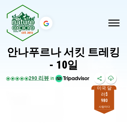
안나푸르나 서킷 트레킹
- 10일
290 리뷰
in
미국 달
러$
980
사람마다