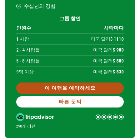
수십년의 경험
그룹 할인
인원수
사람마다
1
사람
미국 달러$
1110
2 -
4
사람들
미국 달러$
980
5 -
8
사람들
미국 달러$
880
9명 이상
미국 달러$
830
이 여행을 예약하세요
빠른 문의
290개 리뷰