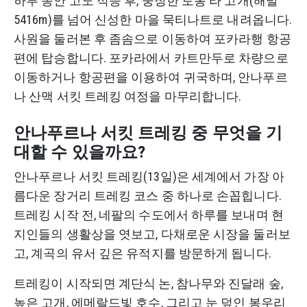
하루 동안 고도 적응 후, 웅장한 토롱 라 고개(해발
5416m)를 넘어 신성한 마을 묵티나트로 내려옵니다.
사원을 둘러본 후 좀솜으로 이동하여 포카라행 항공
편에 탑승합니다. 포카라에서 카트만두로 차량으로
이동하거나 항공편을 이용하여 귀국하며, 안나푸르
나 산맥 서킷 트레킹 여정을 마무리합니다.
안나푸르나 서킷 트레킹 중 무엇을 기
대할 수 있을까요?
안나푸르나 서킷 트레킹(13일)은 세계에서 가장 아
름다운 장거리 트레킹 코스 중 하나로 손꼽힙니다.
트레킹 시작 전, 네팔의 수도에서 하루를 보내며 현
지인들의 생활상을 엿보고, 다채로운 시장을 둘러보
고, 계곡의 유서 깊은 유적지를 방문하게 됩니다.
트레킹이 시작되면 계단식 논, 참나무와 진달래 숲,
높은 고개, 에메랄드빛 호수, 그리고 눈 덮인 봉우리