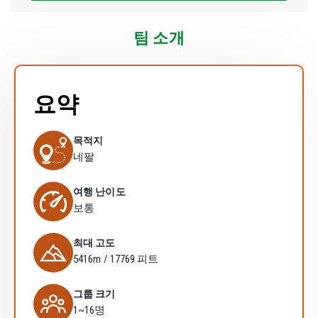
팀 소개
요약
목적지
네팔
여행 난이도
보통
최대 고도
5416m / 17769 피트
그룹 크기
1~16명