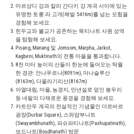
마르샹디 강과 칼리 간다키 강 계곡 사이에 있는
유명한 토롱 라 고개(해발 5416m)를 넘는 모험을
경험해 보세요.
힌두교와 불교가 공존하는 묵티나트 사원 성역
을 탐험해 보세요.
Pisang, Manang 및 Jomsom, Marpha, Jarkot,
Kagbeni, Muktinath의 전통 마을을 통과합니다.
8천 미터 높이의 산들이 한눈에 들어오는 탁월
한 경관: 안나푸르나(8091m), 마나슬루산
(8163m), 다울라기리산(8167m)
아열대림, 마을, 농경지, 만년설로 덮인 봉우리
등 네팔의 다채로운 풍경을 경험해 보세요.
카트만두 계곡의 전설적인 기념물인 더르바르
광장(Durbar Square), 스와얌부나트
(Swayambhunath), 파슈파티나트(Pashupatinath),
보드나트(Boudhanath) 방문