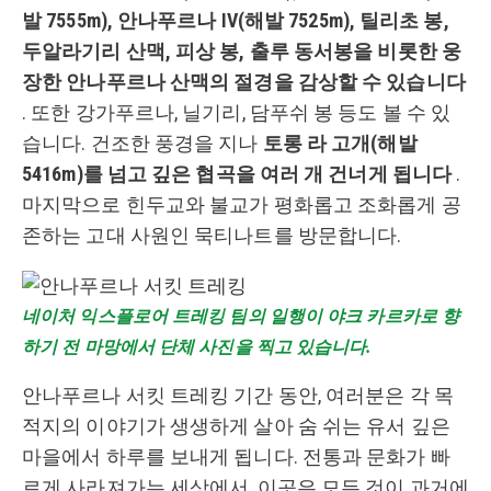
발 7555m), 안나푸르나 IV(해발 7525m), 틸리초 봉,
두알라기리 산맥, 피상 봉, 출루 동서봉을 비롯한 웅
장한 안나푸르나 산맥의 절경을 감상할 수 있습니다
. 또한 강가푸르나, 닐기리, 담푸쉬 봉 등도 볼 수 있
습니다. 건조한 풍경을 지나
토롱 라 고개(해발
5416m)를 넘고 깊은 협곡을 여러 개 건너게 됩니다
.
마지막으로 힌두교와 불교가 평화롭고 조화롭게 공
존하는 고대 사원인 묵티나트를 방문합니다.
네이처 익스플로어 트레킹 팀의 일행이 야크 카르카로 향
하기 전 마망에서 단체 사진을 찍고 있습니다.
안나푸르나 서킷 트레킹 기간 동안, 여러분은 각 목
적지의 이야기가 생생하게 살아 숨 쉬는 유서 깊은
마을에서 하루를 보내게 됩니다. 전통과 문화가 빠
르게 사라져가는 세상에서, 이곳은 모든 것이 과거에