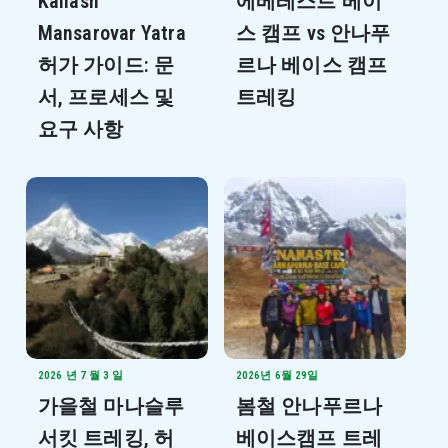
Kailash
에베레스트 베이
Mansarovar Yatra
스 캠프 vs 안나푸
허가 가이드: 문
르나 베이스 캠프
서, 프로세스 및
트레킹
요구 사항
2026 년 7 월 3 일
2026년 6월 29일
가을철 마나슬루
봄철 안나푸르나
서킷 트레킹, 허
베이스캠프 트레