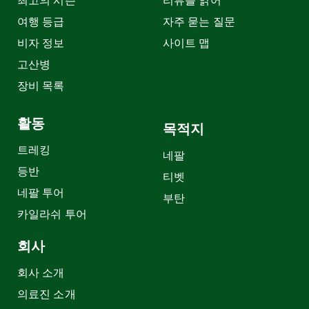
최고의 시즌
리뷰를 읽어
여행 등급
자주 묻는 질문
비자 정보
사이트 맵
고산병
장비 목록
활동
목적지
트레킹
네팔
등반
티벳
네팔 투어
부탄
카일라쉬 투어
회사
회사 소개
의료진 소개