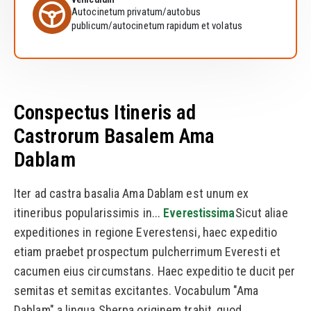
Autocinetum privatum/autobus
publicum/autocinetum rapidum et volatus
Conspectus Itineris ad
Castrorum Basalem Ama
Dablam
Iter ad castra basalia Ama Dablam est unum ex
itineribus popularissimis in...
Everestissima
Sicut aliae
expeditiones in regione Everestensi, haec expeditio
etiam praebet prospectum pulcherrimum Everesti et
cacumen eius circumstans. Haec expeditio te ducit per
semitas et semitas excitantes. Vocabulum "Ama
Dablam" a lingua Sherpa originem trahit, quod