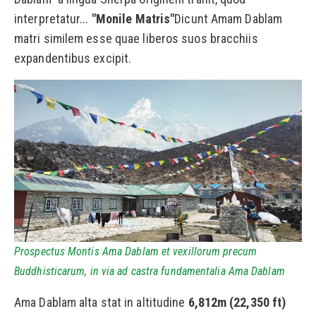
interpretatur...
"Monile Matris"
Dicunt Amam Dablam
matri similem esse quae liberos suos bracchiis
expandentibus excipit.
Prospectus Montis Ama Dablam et vexillorum precum
Buddhisticarum, in via ad castra fundamentalia Ama Dablam
Ama Dablam alta stat in altitudine
6,812m (22,350 ft)