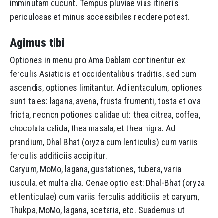
imminutam ducunt. Tempus pluviae vias itineris
periculosas et minus accessibiles reddere potest.
Agimus tibi
Optiones in menu pro Ama Dablam continentur ex
ferculis Asiaticis et occidentalibus traditis, sed cum
ascendis, optiones limitantur. Ad ientaculum, optiones
sunt tales: lagana, avena, frusta frumenti, tosta et ova
fricta, necnon potiones calidae ut: thea citrea, coffea,
chocolata calida, thea masala, et thea nigra. Ad
prandium, Dhal Bhat (oryza cum lenticulis) cum variis
ferculis additiciis accipitur.
Caryum, MoMo, lagana, gustationes, tubera, varia
iuscula, et multa alia. Cenae optio est: Dhal-Bhat (oryza
et lenticulae) cum variis ferculis additiciis et caryum,
Thukpa, MoMo, lagana, acetaria, etc. Suademus ut