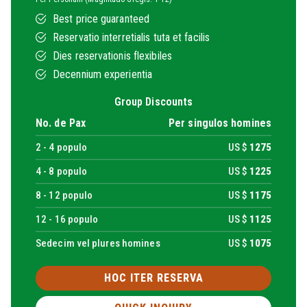
Best price guaranteed
Reservatio interretialis tuta et facilis
Dies reservationis flexibiles
Decennium experientia
Group Discounts
No. de Pax
Per singulos homines
2 -
4
populo
US $
1275
4 -
8
populo
US $
1225
8 -
12
populo
US $
1175
12 -
16
populo
US $
1125
Sedecim vel plures homines
US $
1075
HOC ITER RESERVA