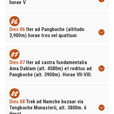
horae V
06
Dies 06
Iter ad Pangboche (altitudo
3,900m) horae tres vel quattuor.
07
Dies 07
Iter ad castra fundamentalia
Ama Dablam (alt. 4580m) et reditus ad
Pangboche (alt. 3900m). Horae VII-VIII.
08
Dies 08
Trek ad Namche bazaar via
Tengboche Monasterii, alt. 3800m. 6
Horat.