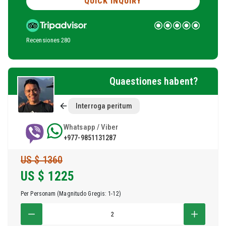
QUICK INQUIRY
Recensiones 280
Quaestiones habent?
Interroga peritum
Whatsapp / Viber
+977-9851131287
US $ 1360
US $
1225
Per Personam (Magnitudo Gregis: 1-12)