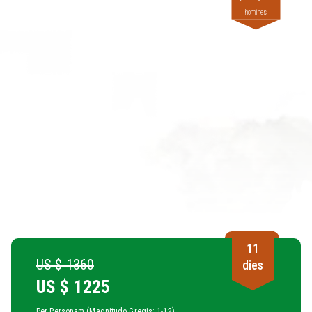
homines
11
US $ 1360
dies
US $
1225
Per Personam (Magnitudo Gregis: 1-12)