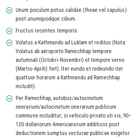
Unum poculum potus calidae (theae vel capulus)
post unumquodque cibum.
Fructus recentes temporis
Volatus a Kathmandu ad Luklam et reditus (Nota:
Volatus ab aëroporto Ramechhap tempore
autumnali (Octobri-Novembri) et tempore verno
(Martio-Aprili) fiet). Iter eundo et redeundo iter
quattuor horarum a Kathmandu ad Ramechhap
includit).
Per Ramechhap, autobus/autocinetum
onerarium/autocinetum onerarium publicum
commune includitur; si vehiculo privato uti vis, 90–
120 dollariorum Americanorum additiciis post
deductionem sumptus vecturae publicae exigetur.