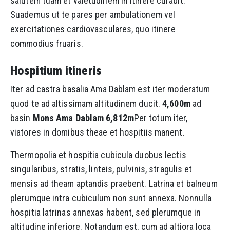
salutem tuam et valetudinem in itinere curabit.
Suademus ut te pares per ambulationem vel
exercitationes cardiovasculares, quo itinere
commodius fruaris.
Hospitium itineris
Iter ad castra basalia Ama Dablam est iter moderatum
quod te ad altissimam altitudinem ducit.
4,600m
ad
basin
Mons Ama Dablam 6,812m
Per totum iter,
viatores in domibus theae et hospitiis manent.
Thermopolia et hospitia cubicula duobus lectis
singularibus, stratis, linteis, pulvinis, stragulis et
mensis ad theam aptandis praebent. Latrina et balneum
plerumque intra cubiculum non sunt annexa. Nonnulla
hospitia latrinas annexas habent, sed plerumque in
altitudine inferiore. Notandum est, cum ad altiora loca