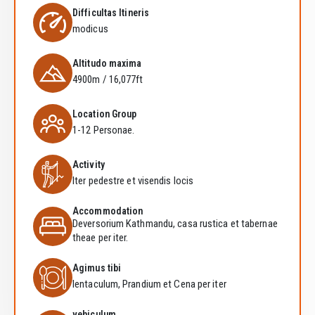
Difficultas Itineris
modicus
Altitudo maxima
4900m / 16,077ft
Location Group
1-12 Personae.
Activity
Iter pedestre et visendis locis
Accommodation
Deversorium Kathmandu, casa rustica et tabernae
theae per iter.
Agimus tibi
Ientaculum, Prandium et Cena per iter
vehiculum