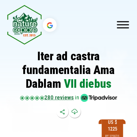
Iter ad castra
fundamentalia Ama
Dablam
VII diebus
280 reviews
in
US $
1225
per singulos