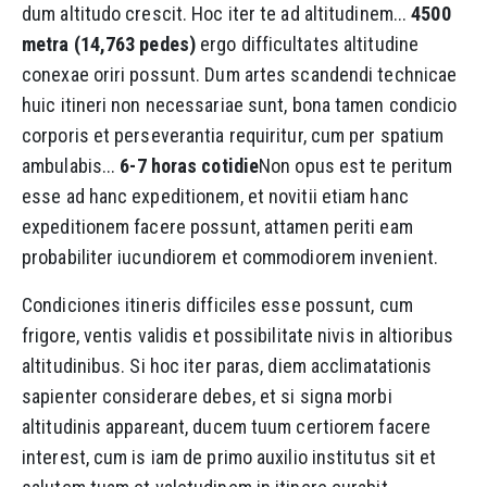
dum altitudo crescit. Hoc iter te ad altitudinem...
4500
metra (14,763 pedes)
ergo difficultates altitudine
conexae oriri possunt. Dum artes scandendi technicae
huic itineri non necessariae sunt, bona tamen condicio
corporis et perseverantia requiritur, cum per spatium
ambulabis...
6-7 horas cotidie
Non opus est te peritum
esse ad hanc expeditionem, et novitii etiam hanc
expeditionem facere possunt, attamen periti eam
probabiliter iucundiorem et commodiorem invenient.
Condiciones itineris difficiles esse possunt, cum
frigore, ventis validis et possibilitate nivis in altioribus
altitudinibus. Si hoc iter paras, diem acclimatationis
sapienter considerare debes, et si signa morbi
altitudinis appareant, ducem tuum certiorem facere
interest, cum is iam de primo auxilio institutus sit et