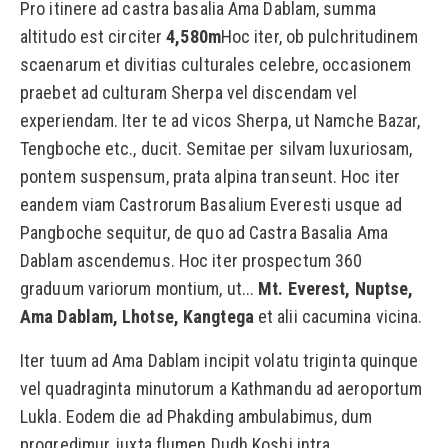
Pro itinere ad castra basalia Ama Dablam, summa
altitudo est circiter
4,580m
Hoc iter, ob pulchritudinem
scaenarum et divitias culturales celebre, occasionem
praebet ad culturam Sherpa vel discendam vel
experiendam. Iter te ad vicos Sherpa, ut Namche Bazar,
Tengboche etc., ducit. Semitae per silvam luxuriosam,
pontem suspensum, prata alpina transeunt. Hoc iter
eandem viam Castrorum Basalium Everesti usque ad
Pangboche sequitur, de quo ad Castra Basalia Ama
Dablam ascendemus. Hoc iter prospectum 360
graduum variorum montium, ut...
Mt. Everest, Nuptse,
Ama Dablam, Lhotse, Kangtega
et alii cacumina vicina.
Iter tuum ad Ama Dablam incipit volatu triginta quinque
vel quadraginta minutorum a Kathmandu ad aeroportum
Lukla. Eodem die ad Phakding ambulabimus, dum
progredimur, iuxta flumen Dudh Koshi intra...