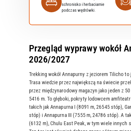
schronisko i herbaciarnie
podczas wędrówki.
Przegląd wyprawy wokół An
2026/2027
Trekking wokół Annapurny z jeziorem Tilicho to 
Trasa wiedzie przez największą na świecie prze
przez międzynarodowy magazyn jako jeden z 50 
5416 m. To głęboki, pokryty lodowcem amfiteat
takich jak Annapurna I (8091 m, 26545 stóp), G
stóp) i Annapurna III (7555 m, 24786 stóp). A ta
(6132 m), Chulu East Peak, w tym wiele innych 