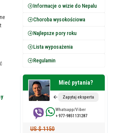
Informacje o wizie do Nepalu
one
Choroba wysokościowa
t
Najlepsze pory roku
Lista wyposażenia
Regulamin
ć
Mieć pytania?
ny
Zapytaj eksperta
Whatsapp/Viber
+ 977-9851131287
w
US $ 1150