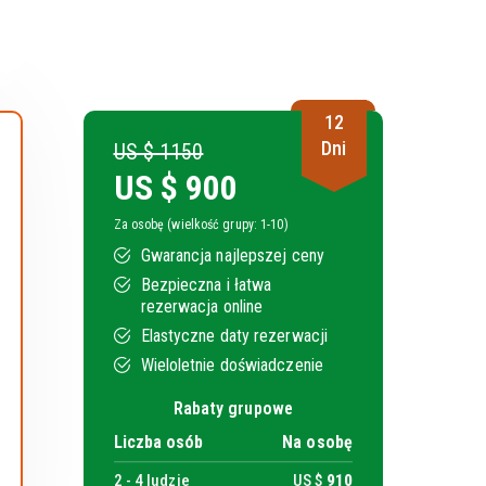
12
Dni
US $ 1150
US $
900
Za osobę (wielkość grupy: 1-10)
Gwarancja najlepszej ceny
Bezpieczna i łatwa
rezerwacja online
Elastyczne daty rezerwacji
Wieloletnie doświadczenie
Rabaty grupowe
Liczba osób
Na osobę
2 -
4
ludzie
US $
910