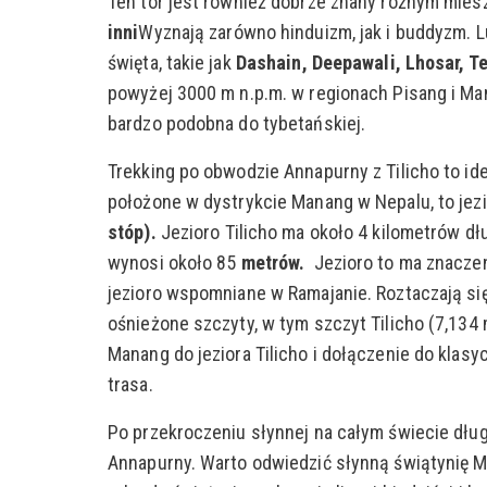
Ten tor jest również dobrze znany różnym mies
inni
Wyznają zarówno hinduizm, jak i buddyzm. Lu
święta, takie jak
Dashain, Deepawali, Lhosar, Te
powyżej 3000 m n.p.m. w regionach Pisang i Mana
bardzo podobna do tybetańskiej.
Trekking po obwodzie Annapurny z Tilicho to id
położone w dystrykcie Manang w Nepalu, to je
stóp).
Jezioro Tilicho ma około 4 kilometrów dł
wynosi około 85
metrów.
Jezioro to ma znaczen
jezioro wspomniane w Ramajanie. Roztaczają się
ośnieżone szczyty, w tym szczyt Tilicho (7,134 
Manang do jeziora Tilicho i dołączenie do klasy
trasa.
Po przekroczeniu słynnej na całym świecie dług
Annapurny. Warto odwiedzić słynną świątynię Mu