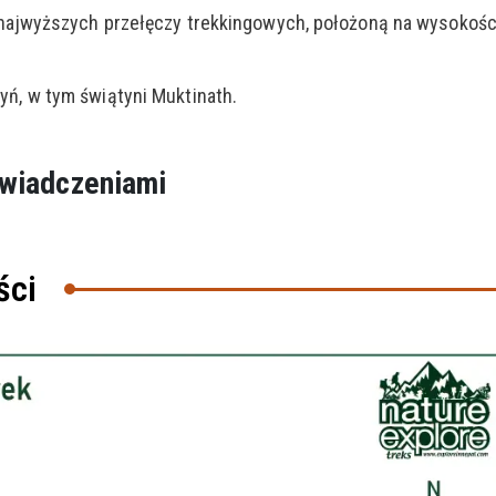
z najwyższych przełęczy trekkingowych, położoną na wysokośc
yń, w tym świątyni Muktinath.
świadczeniami
ści