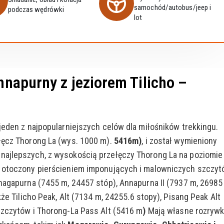
samochód/autobus/jeep i
podczas wędrówki
lot
napurny z jeziorem Tilicho –
jeden z najpopularniejszych celów dla miłośników trekkingu.
łęcz Thorong La (wys. 1000 m).
5416m)
, i został wymieniony
najlepszych, z wysokością przełęczy Thorong La na poziomie
r otoczony pierścieniem imponujących i malowniczych szczyt
anagapurna (7455 m, 24457 stóp), Annapurna II (7937 m, 26985
kże Tilicho Peak, Alt (7134 m, 24255.6 stopy), Pisang Peak Alt
szczytów i Thorong-La Pass Alt (5416 m
)
Mają własne rozrywk