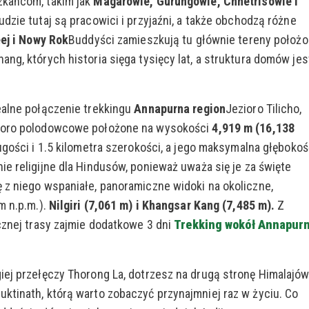
zkańcom, takim jak
Magarowie, Gurungowie, Chhetrisowie i
dzie tutaj są pracowici i przyjaźni, a także obchodzą różne
ej i Nowy Rok
Buddyści zamieszkują tu głównie tereny położ
ng, których historia sięga tysięcy lat, a struktura domów jes
ealne połączenie trekkingu
Annapurna
region
Jezioro Tilicho,
zioro polodowcowe położone na wysokości
4,919 m (16,138
ugości i 1.5 kilometra szerokości, a jego maksymalna głębokoś
ie religijne dla Hindusów, ponieważ uważa się je za święte
 z niego wspaniałe, panoramiczne widoki na okoliczne,
m n.p.m.).
Nilgiri (7,061 m) i Khangsar Kang (7,485 m).
Z
cznej trasy zajmie dodatkowe 3 dni
Trekking wokół Annapur
iej przełęczy Thorong La, dotrzesz na drugą stronę Himalajó
ktinath, którą warto zobaczyć przynajmniej raz w życiu. Co