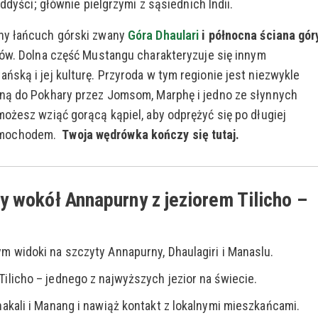
uddyści; głównie pielgrzymi z sąsiednich Indii.
nny łańcuch górski zwany
Góra Dhaulari
i północna ściana gór
ów. Dolna część Mustangu charakteryzuje się innym
ską i jej kulturę. Przyroda w tym regionie jest niezwykle
tną do Pokhary przez Jomsom, Marphę i jedno ze słynnych
możesz wziąć gorącą kąpiel, aby odprężyć się po długiej
amochodem.
Twoja wędrówka kończy się tutaj.
y wokół Annapurny z jeziorem Tilicho –
ym widoki na szczyty Annapurny, Dhaulagiri i Manaslu.
Tilicho – jednego z najwyższych jezior na świecie.
Thakali i Manang i nawiąż kontakt z lokalnymi mieszkańcami.