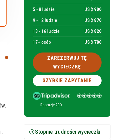
5 -
8
ludzie
US $
900
9 -
12
ludzie
US $
870
13 -
16
ludzie
US $
820
17+ osób
US $
780
ZAREZERWUJ TĘ
WYCIECZKĘ
SZYBKIE ZAPYTANIE
ów,
Recenzje 290
i.
Stopnie trudności wycieczki