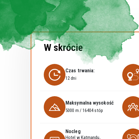
W skrócie
Czas trwania:
12 dni
Maksymalna wysokość
5000 m / 16404 stóp
Nocleg
Hotel w Katmandu,