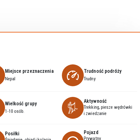
Miejsce przeznaczenia
Trudność podróży
Nepal
Trudny
Aktywność
Wielkość grupy
Trekking, piesze wędrówki
1-10 osób.
i zwiedzanie
Pojazd
Posiłki
Prywatny
Śniadanie, obiad i kolacja