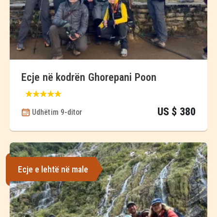
Ecje në kodrën Ghorepani Poon
US $ 380
Udhëtim 9-ditor
Ecje e lehtë në male