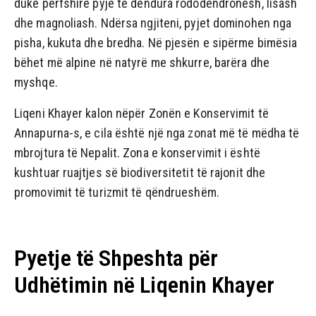
duke përfshirë pyje të dendura rododendronësh, lisash
dhe magnoliash. Ndërsa ngjiteni, pyjet dominohen nga
pisha, kukuta dhe bredha. Në pjesën e sipërme bimësia
bëhet më alpine në natyrë me shkurre, barëra dhe
myshqe.
Liqeni Khayer kalon nëpër Zonën e Konservimit të
Annapurna-s, e cila është një nga zonat më të mëdha të
mbrojtura të Nepalit. Zona e konservimit i është
kushtuar ruajtjes së biodiversitetit të rajonit dhe
promovimit të turizmit të qëndrueshëm.
Pyetje të Shpeshta për
Udhëtimin në Liqenin Khayer