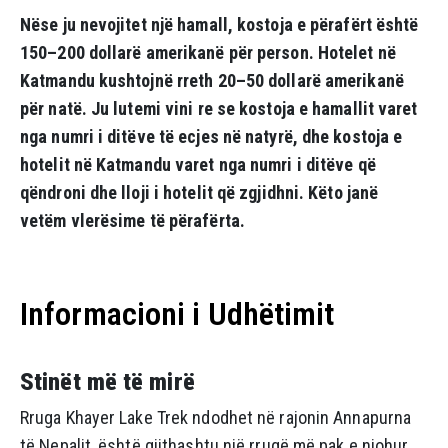
Nëse ju nevojitet një hamall, kostoja e përafërt është
150–200 dollarë amerikanë për person. Hotelet në
Katmandu kushtojnë rreth 20–50 dollarë amerikanë
për natë. Ju lutemi vini re se kostoja e hamallit varet
nga numri i ditëve të ecjes në natyrë, dhe kostoja e
hotelit në Katmandu varet nga numri i ditëve që
qëndroni dhe lloji i hotelit që zgjidhni. Këto janë
vetëm vlerësime të përafërta.
Informacioni i Udhëtimit
Stinët më të mirë
Rruga Khayer Lake Trek ndodhet në rajonin Annapurna
të Nepalit, është gjithashtu një rrugë më pak e njohur,