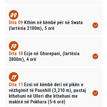
09
Dita 09
Kthim në këmbë për në Swata
(lartësia 2100m), 5 orë
10
Dita 10
Ecje në Ghorepani, (lartësia
2800m), 4 orë
11
Dita 11
Ecni në këmbë deri në pikën e
vëzhgimit të Poonhill (3,210 m), pastaj
kthehuni në Ulleri dhe kthehuni me
makinë në Pokhara (5-6 orë)