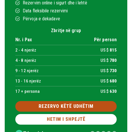
Rezervim online i sigurt dhe i lehtë
Data fleksibile rezervimi
Përvoja e dekadave
Zbritje në grup
Nr. i Pax
Për person
2 -
4
njerëz
US $
815
4 -
8
njerëz
US $
780
9 -
12
njerëz
US $
730
13 -
16
njerëz
US $
680
17 + persona
US $
630
REZERVO KËTË UDHËTIM
HETIM I SHPEJTË