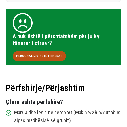
A nuk është i përshtatshëm për ju ky
itinerar i ofruar?
PERSONALIZO KËTË ITINERAR
Përfshirje/Përjashtim
Çfarë është përfshirë?
Marrja dhe lënia në aeroport (Makinë/Xhip/Autobus
sipas madhësisë së grupit)