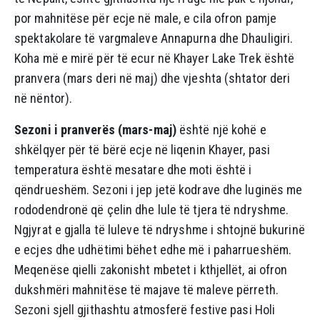
por mahnitëse për ecje në male, e cila ofron pamje
spektakolare të vargmaleve Annapurna dhe Dhauligiri.
Koha më e mirë për të ecur në Khayer Lake Trek është
pranvera (mars deri në maj) dhe vjeshta (shtator deri
në nëntor).
Sezoni i pranverës (mars-maj)
është një kohë e
shkëlqyer për të bërë ecje në liqenin Khayer, pasi
temperatura është mesatare dhe moti është i
qëndrueshëm. Sezoni i jep jetë kodrave dhe luginës me
rododendronë që çelin dhe lule të tjera të ndryshme.
Ngjyrat e gjalla të luleve të ndryshme i shtojnë bukurinë
e ecjes dhe udhëtimi bëhet edhe më i paharrueshëm.
Meqenëse qielli zakonisht mbetet i kthjellët, ai ofron
dukshmëri mahnitëse të majave të maleve përreth.
Sezoni sjell gjithashtu atmosferë festive pasi Holi