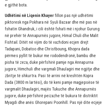
e gjithë bota.
Udhëtimi në Liqenin Khayer
fillon pas një udhëtimi
piktoresk nga Pokhara në Syuli Bazaar dhe më pas në
fshatin Ghandruk, i cili është fshati më i njohur Gurung
në prehër të Annapurnës jugore, Himal Chuli dhe Malit
Fishtail. Ditët në vijim do të vazhdoni ecjen drejt
Tadapani, Dobatoo dhe Christboung, Khopra dada
përmes pyllit të bukur me rododendronë, bambu dhe
pisha të zeza, duke përfshirë pamje nga Annapurna
jugore, Himchuli dhe vargmali Dhaulagiri me ngjitje dhe
zbritje të shkurtra. Pasi të arrini në kreshtën Kopra
Dada (3800 m lartësi), do të keni pamje magjepsëse të
vargmalit Dhaulagiri, majës Tukuche dhe Annapurnës
jugore, duke përfshirë peizazhe të bukura të distriktit
Myagdi dhe anës Ghorepani Poonhill. Pas një dite ecjeje