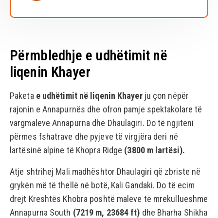
Përmbledhje e udhëtimit në
liqenin Khayer
Paketa
e udhëtimit në liqenin Khayer
ju çon nëpër
rajonin e Annapurnës dhe ofron pamje spektakolare të
vargmaleve Annapurna dhe Dhaulagiri. Do të ngjiteni
përmes fshatrave dhe pyjeve të virgjëra deri në
lartësinë alpine të Khopra Ridge
(3800 m lartësi).
Atje shtrihej Mali madhështor Dhaulagiri që zbriste në
grykën më të thellë në botë, Kali Gandaki. Do të ecim
drejt Kreshtës Khobra poshtë maleve të mrekullueshme
Annapurna South
(7219 m, 23684 ft)
dhe Bharha Shikha