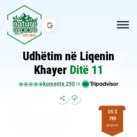
Udhëtim në Liqenin
Khayer
Ditë 11
komente 290
in
US $
780
për person