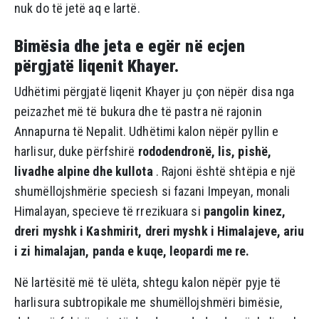
nuk do të jetë aq e lartë.
Bimësia dhe jeta e egër në ecjen
përgjatë liqenit Khayer.
Udhëtimi përgjatë liqenit Khayer ju çon nëpër disa nga
peizazhet më të bukura dhe të pastra në rajonin
Annapurna të Nepalit. Udhëtimi kalon nëpër pyllin e
harlisur, duke përfshirë
rododendronë, lis, pishë,
livadhe alpine dhe kullota
. Rajoni është shtëpia e një
shumëllojshmërie speciesh si fazani Impeyan, monali
Himalayan, specieve të rrezikuara si
pangolin kinez,
dreri myshk i Kashmirit, dreri myshk i Himalajeve, ariu
i zi himalajan, panda e kuqe, leopardi me re.
Në lartësitë më të ulëta, shtegu kalon nëpër pyje të
harlisura subtropikale me shumëllojshmëri bimësie,