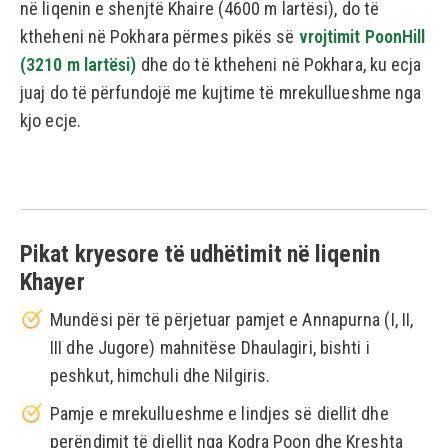
në liqenin e shenjtë Khaire (4600 m lartësi), do të
ktheheni në Pokhara përmes pikës së
vrojtimit PoonHill
(3210 m lartësi)
dhe do të ktheheni në Pokhara, ku ecja
juaj do të përfundojë me kujtime të mrekullueshme nga
kjo ecje.
Pikat kryesore të udhëtimit në liqenin
Khayer
Mundësi për të përjetuar pamjet e Annapurna (I, II,
III dhe Jugore) mahnitëse Dhaulagiri, bishti i
peshkut, himchuli dhe Nilgiris.
Pamje e mrekullueshme e lindjes së diellit dhe
perëndimit të diellit nga Kodra Poon dhe Kreshta