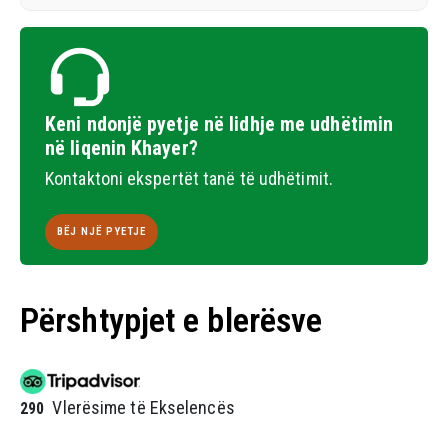
Keni ndonjë pyetje në lidhje me udhëtimin
në liqenin Khayer?
Kontaktoni ekspertët tanë të udhëtimit.
BËJ NJË PYETJE
Përshtypjet e blerësve
Vlerësime të Ekselencës
290