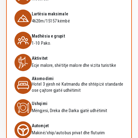
Lartësia maksimale
4620m/15157 këmbë
Madhësia e grupit
1-10 Pako.
Aktivitet
Ecje malore, shëtitje malore dhe vizita turistike
Akomodimi
Hotel 3 yjesh në Katmandu dhe shtëpizë standarde
ose çajtore gjatë udhëtimit
Ushqimi
Mëngjesi, Dreka dhe Darka gjatë udhëtimit
Automjet
Makinë/xhip/autobus privat dhe fluturim