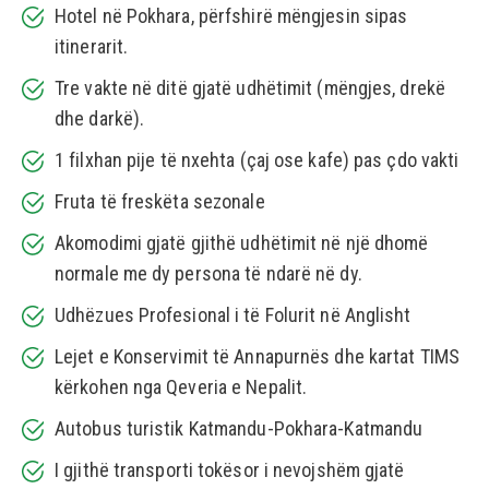
Hotel në Pokhara, përfshirë mëngjesin sipas
itinerarit.
Tre vakte në ditë gjatë udhëtimit (mëngjes, drekë
dhe darkë).
1 filxhan pije të nxehta (çaj ose kafe) pas çdo vakti
Fruta të freskëta sezonale
Akomodimi gjatë gjithë udhëtimit në një dhomë
normale me dy persona të ndarë në dy.
Udhëzues Profesional i të Folurit në Anglisht
Lejet e Konservimit të Annapurnës dhe kartat TIMS
kërkohen nga Qeveria e Nepalit.
Autobus turistik Katmandu-Pokhara-Katmandu
I gjithë transporti tokësor i nevojshëm gjatë