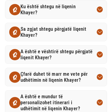
Ku është shtegu në liqenin
Q
Khayer?
Sa zgjat shtegu përgjatë liqenit
Q
Khayer?
A është e vështirë shtegu përgjatë
Q
liqenit Khayer?
Çfarë duhet të marr me vete për
Q
udhëtimin në liqenin Khayer?
A është e mundur të
personalizohet itinerari i
Q
udhëtimit në liqenin Khayer?