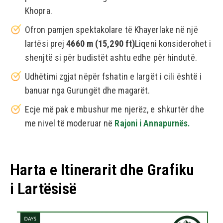
Khopra.
Ofron pamjen spektakolare të Khayerlake në një
lartësi prej
4660 m (15,290 ft)
Liqeni konsiderohet i
shenjtë si për budistët ashtu edhe për hindutë.
Udhëtimi zgjat nëpër fshatin e largët i cili është i
banuar nga Gurungët dhe magarët.
Ecje më pak e mbushur me njerëz, e shkurtër dhe
me nivel të moderuar në
Rajoni i Annapurnës.
Harta e Itinerarit dhe Grafiku
i Lartësisë