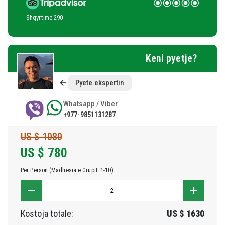
Shqyrtime 290
Keni pyetje?
Pyete ekspertin
Whatsapp / Viber
+977-9851131287
US $ 1080
US $
780
Për Person (Madhësia e Grupit: 1-10)
Kostoja totale:
US $
1630