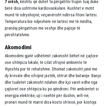
7 orësh,
kështu që duhet ta përgatitni trupin tuaj duke
bërë disa ushtrime kardiovaskulare. Kushtet e motit
mund të ndryshojnë, veçanërisht ndërsa fitoni lartësi.
Temperatura bie ndjeshëm në lartësi më të mëdha,
prandaj përgatituni me veshje dhe pajisje të
përshtatshme.
Akomodimi
Akomodimi gjatë udhëtimit zakonisht bëhet në çajtore
ose shtëpiza lokale, të cilat ofrojnë ambiente të
thjeshta por të rehatshme. Dhomat zakonisht janë me
dy krevate dhe ofrojnë jastëk, shtrat dhe batanije. Banjo
dhe tualetet zakonisht ndahen dhe kjo varet edhe nga
çajtoret ose shtëpiza ku po qëndroni. Për ambientet si
energjia elektrike, uji i nxehtë për dushin, wifi-në,
pronari mund të marrë disa kosto shtesë, por kostoja