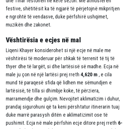
dhe Tihar festohen në këtë sezon. Me atmosferën
festive, shëtitësit ka të ngjarë të përjetojnë mikpritjen
e ngrohtë të vendasve, duke përfshirë ushqimet,
muzikën dhe zakonet.
Vështirësia e ecjes në mal
Liqeni Khayer konsiderohet si një ecje në male me
vështirësi të moderuar për shkak të terrenit të tij të
thyer dhe të largët, si dhe lartësisë së madhe. Ecja në
male ju çon në një lartësi prej rreth
4,620 m
, e cila
mund të paraqesë sfida që lidhen me sëmundjen e
lartësisë, të tilla si dhimbje koke, të përziera,
marramendje dhe gulçim. Nevojitet aklimatizim i duhur,
prandaj sigurohuni që ta keni përshtatur itinerarin tuaj
duke marrë parasysh ditën e aklimatizimit ose të
pushimit. Ecja në male përfshin ecje ditore prej rreth
6-