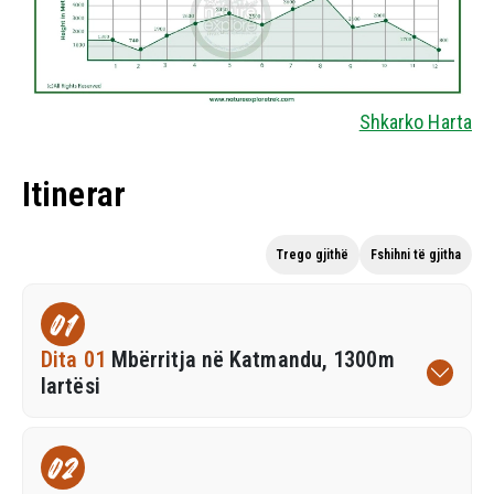
Shkarko Harta
Itinerar
Trego gjithë
Fshihni të gjitha
01
Dita 01
Mbërritja në Katmandu, 1300m
lartësi
02