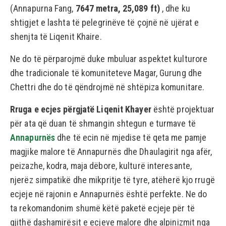
(Annapurna Fang,
7647 metra, 25,089 ft)
, dhe ku
shtigjet e lashta të pelegrinëve të çojnë në ujërat e
shenjta të Liqenit Khaire.
Ne do të përparojmë duke mbuluar aspektet kulturore
dhe tradicionale të komuniteteve Magar, Gurung dhe
Chettri dhe do të qëndrojmë në shtëpiza komunitare.
Rruga e ecjes përgjatë Liqenit Khayer
është projektuar
për ata që duan të shmangin shtegun e turmave të
Annapurnës
dhe të ecin në mjedise të qeta me pamje
magjike malore të Annapurnës dhe Dhaulagirit nga afër,
peizazhe, kodra, maja dëbore, kulturë interesante,
njerëz simpatikë dhe mikpritje të tyre, atëherë kjo rrugë
ecjeje në rajonin e Annapurnës është perfekte. Ne do
ta rekomandonim shumë këtë paketë ecjeje për të
gjithë dashamirësit e ecjeve malore dhe alpinizmit nga