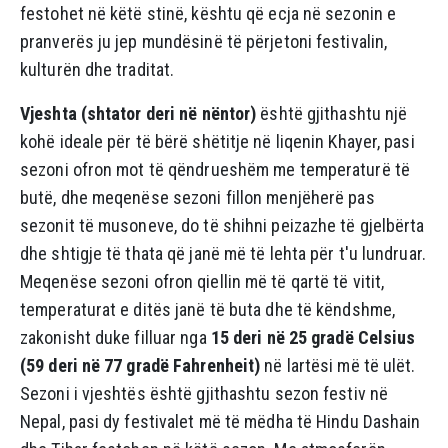
festohet në këtë stinë, kështu që ecja në sezonin e
pranverës ju jep mundësinë të përjetoni festivalin,
kulturën dhe traditat.
Vjeshta (shtator deri në nëntor)
është gjithashtu një
kohë ideale për të bërë shëtitje në liqenin Khayer, pasi
sezoni ofron mot të qëndrueshëm me temperaturë të
butë, dhe meqenëse sezoni fillon menjëherë pas
sezonit të musoneve, do të shihni peizazhe të gjelbërta
dhe shtigje të thata që janë më të lehta për t'u lundruar.
Meqenëse sezoni ofron qiellin më të qartë të vitit,
temperaturat e ditës janë të buta dhe të këndshme,
zakonisht duke filluar nga
15 deri në 25 gradë Celsius
(59 deri në 77 gradë Fahrenheit)
në lartësi më të ulët.
Sezoni i vjeshtës është gjithashtu sezon festiv në
Nepal, pasi dy festivalet më të mëdha të Hindu Dashain