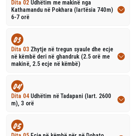
Dita 02
Udhëtim me makinë nga
Kathamandu në Pokhara (lartësia 740m)
6-7 orë
03
Dita 03
Zhytje në tregun syaule dhe ecje
në këmbë deri në ghandruk (2.5 orë me
makinë, 2.5 ecje në këmbë)
04
Dita 04
Udhëtim në Tadapani (lart. 2600
m), 3 orë
05
Dita 05
Ecje në këmbë për në Dobato