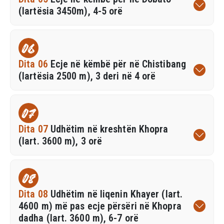
(lartësia 3450m), 4-5 orë
06
Dita 06
Ecje në këmbë për në Chistibang
(lartësia 2500 m), 3 deri në 4 orë
07
Dita 07
Udhëtim në kreshtën Khopra
(lart. 3600 m), 3 orë
08
Dita 08
Udhëtim në liqenin Khayer (lart.
4600 m) më pas ecje përsëri në Khopra
dadha (lart. 3600 m), 6-7 orë