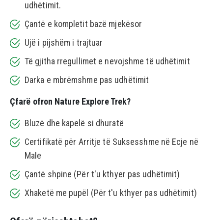
udhëtimit.
Çantë e kompletit bazë mjekësor
Ujë i pijshëm i trajtuar
Të gjitha rregullimet e nevojshme të udhëtimit
Darka e mbrëmshme pas udhëtimit
Çfarë ofron Nature Explore Trek?
Bluzë dhe kapelë si dhuratë
Certifikatë për Arritje të Suksesshme në Ecje në
Male
Çantë shpine (Për t'u kthyer pas udhëtimit)
Xhaketë me pupël (Për t'u kthyer pas udhëtimit)