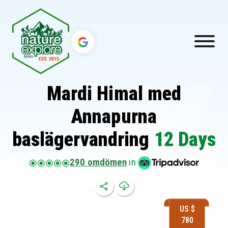
Mardi Himal med
Annapurna
baslägervandring
12 Days
290 omdömen
in
US $
780