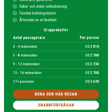
Säker och enkel onlinebokning
Flexibla bokningsdatum
Årtionden av erfarenhet
Grupprabatter
Antal passagerare
Per person
2 -
4
människor
US $
810
5 -
8
människor
US $
780
9 -
12
människor
US $
730
13 -
16
människor
US $
700
17+ personer
US $
670
BOKA DEN HÄR RESAN
SNABBFÖRFRÅGAN