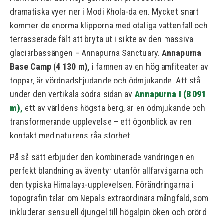
dramatiska vyer ner i Modi Khola-dalen. Mycket snart
kommer de enorma klipporna med otaliga vattenfall och
terrasserade fält att bryta ut i sikte av den massiva
glaciärbassängen – Annapurna Sanctuary.
Annapurna
Base Camp (4 130 m),
i famnen av en hög amfiteater av
toppar, är vördnadsbjudande och ödmjukande. Att stå
under den vertikala södra sidan av
Annapurna I (8 091
m),
ett av världens högsta berg, är en ödmjukande och
transformerande upplevelse – ett ögonblick av ren
kontakt med naturens råa storhet.
På så sätt erbjuder den kombinerade vandringen en
perfekt blandning av äventyr utanför allfarvägarna och
den typiska Himalaya-upplevelsen. Förändringarna i
topografin talar om Nepals extraordinära mångfald, som
inkluderar sensuell djungel till högalpin öken och orörd