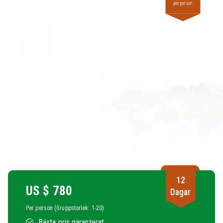
per person
12
US $
780
Dagar
Per person (Gruppstorlek: 1-20)
Bästa pris garanterat