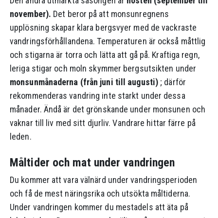
Den andra utmärkta säsongen är
hösten (september till
november).
Det beror på att monsunregnens
upplösning skapar klara bergsvyer med de vackraste
vandringsförhållandena. Temperaturen är också måttlig
och stigarna är torra och lätta att gå på. Kraftiga regn,
leriga stigar och moln skymmer bergsutsikten under
monsunmånaderna (från juni till augusti)
; därför
rekommenderas vandring inte starkt under dessa
månader. Ändå är det grönskande under monsunen och
vaknar till liv med sitt djurliv. Vandrare hittar färre på
leden.
Måltider och mat under vandringen
Du kommer att vara välnärd under vandringsperioden
och få de mest näringsrika och utsökta måltiderna.
Under vandringen kommer du mestadels att äta på