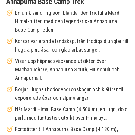
Annapurna Base Camp Trek
En unik vandring som blandar den fridfulla Mardi
Himal-rutten med den legendariska Annapurna
Base Camp-leden.
Korsar varierande landskap, från frodiga djungler till
höga alpina åsar och glaciärbassänger.
Visar upp häpnadsväckande utsikter över
Machapuchare, Annapurna South, Hiunchuli och
Annapurna I.
Börjar i lugna rhododendronskogar och klättrar till
exponerade åsar och alpina ängar.
Når Mardi Himal Base Camp (4 500 m), en lugn, dold
pärla med fantastisk utsikt över Himalaya.
Fortsätter till Annapurna Base Camp (4 130 m),