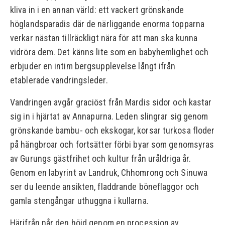
kliva in i en annan värld: ett vackert grönskande
höglandsparadis där de närliggande enorma topparna
verkar nästan tillräckligt nära för att man ska kunna
vidröra dem. Det känns lite som en babyhemlighet och
erbjuder en intim bergsupplevelse långt ifrån
etablerade vandringsleder.
Vandringen avgår graciöst från Mardis sidor och kastar
sig in i hjärtat av Annapurna. Leden slingrar sig genom
grönskande bambu- och ekskogar, korsar turkosa floder
på hängbroar och fortsätter förbi byar som genomsyras
av Gurungs gästfrihet och kultur från uråldriga år.
Genom en labyrint av Landruk, Chhomrong och Sinuwa
ser du leende ansikten, fladdrande böneflaggor och
gamla stengångar uthuggna i kullarna.
Härifrån når den höjd genom en procession av