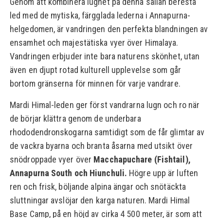
Genom att kombinera lugnet på denna sällan beresta
led med de mytiska, färgglada lederna i Annapurna-
helgedomen, är vandringen den perfekta blandningen av
ensamhet och majestätiska vyer över Himalaya.
Vandringen erbjuder inte bara naturens skönhet, utan
även en djupt rotad kulturell upplevelse som går
bortom gränserna för minnen för varje vandrare.
Mardi Himal-leden ger först vandrarna lugn och ro när
de börjar klättra genom de underbara
rhododendronskogarna samtidigt som de får glimtar av
de vackra byarna och branta åsarna med utsikt över
snödroppade vyer över
Macchapuchare (Fishtail),
Annapurna South och Hiunchuli.
Högre upp är luften
ren och frisk, böljande alpina ängar och snötäckta
sluttningar avslöjar den karga naturen. Mardi Himal
Base Camp, på en höjd av cirka 4 500 meter, är som att