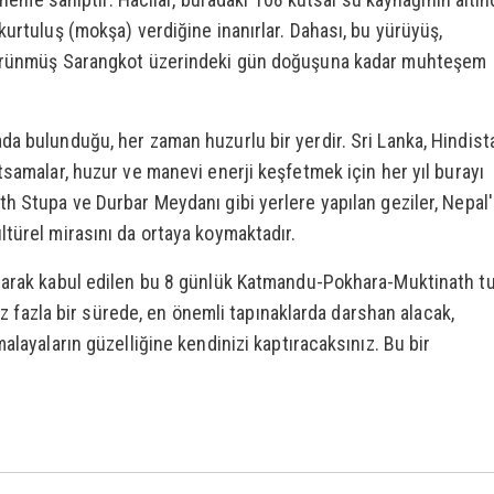
kurtuluş (mokşa) verdiğine inanırlar. Dahası, bu yürüyüş,
 bürünmüş Sarangkot üzerindeki gün doğuşuna kadar muhteşem
a bulunduğu, her zaman huzurlu bir yerdir. Sri Lanka, Hindist
tsamalar, huzur ve manevi enerji keşfetmek için her yıl burayı
h Stupa ve Durbar Meydanı gibi yerlere yapılan geziler, Nepal'
türel mirasını da ortaya koymaktadır.
olarak kabul edilen bu 8 günlük Katmandu-Pokhara-Muktinath tu
raz fazla bir sürede, en önemli tapınaklarda darshan alacak,
alayaların güzelliğine kendinizi kaptıracaksınız. Bu bir