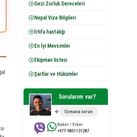
Gezi Zorluk Dereceleri
Nepal Vize Bilgileri
İrtifa hastalığı
En İyi Mevsimler
Ekipman listesi
ğal
Şartlar ve Hükümler
Sorularım var?
Uzmana sorun
Naber / Viber
sı
+977-9851131287
da