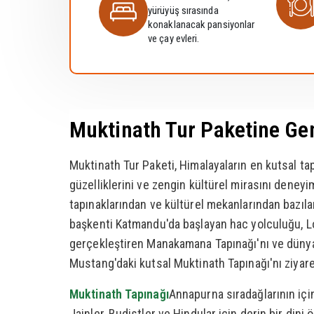
yürüyüş sırasında
konaklanacak pansiyonlar
ve çay evleri.
Muktinath Tur Paketine Ge
Muktinath Tur Paketi, Himalayaların en kutsal ta
güzelliklerini ve zengin kültürel mirasını deneyi
tapınaklarından ve kültürel mekanlarından bazıla
başkenti Katmandu'da başlayan hac yolculuğu, Lor
gerçekleştiren Manakamana Tapınağı'nı ve dünya
Mustang'daki kutsal Muktinath Tapınağı'nı ziyare
Muktinath Tapınağı
Annapurna sıradağlarının içi
Jainler, Budistler ve Hindular için derin bir dini