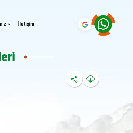
mız
İletişim
eri