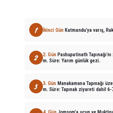
1
İkinci Gün
Katmandu'ya varış, Ra
2. Gün
Pashupatinath Tapınağı'nı 
2
m. Süre: Yarım günlük gezi.
3. Gün
Manakamana Tapınağı üzer
3
m. Süre: Tapınak ziyareti dahil 6-
4. Gün
Jomsom'a uçun ve Muktinat