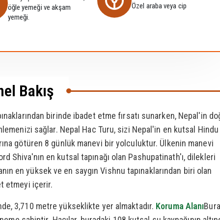
Özel araba veya cip
öğle yemeği ve akşam
yemeği.
nel Bakış
pınaklarından birinde ibadet etme fırsatı sunarken, Nepal'in do
mlemenizi sağlar. Nepal Hac Turu, sizi Nepal'in en kutsal Hindu
rına götüren 8 günlük manevi bir yolculuktur. Ülkenin manevi
d Shiva'nın en kutsal tapınağı olan Pashupatinath'ı, dilekleri
nın en yüksek ve en saygın Vishnu tapınaklarından biri olan
t etmeyi içerir.
nde, 3,710 metre yükseklikte yer almaktadır.
Koruma Alanı
Bura
 öneme sahiptir. Hacılar, buradaki 108 kutsal su kaynağının altın