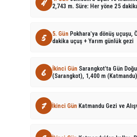
4
2,743 m. Süre: Her yöne 25 dakik
5. Gün
Pokhara'ya dönüş uçuşu, Ö
5
dakika uçuş + Yarım günlük gezi
İkinci Gün
Sarangkot'ta Gün Doğ
6
(Sarangkot), 1,400 m (Katmandu) 
7
İkinci Gün
Katmandu Gezi ve Alış