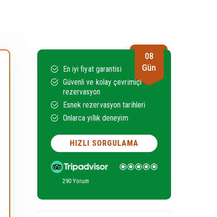
08
Gün
En iyi fiyat garantisi
Güvenli ve kolay çevrimiçi
rezervasyon
Esnek rezervasyon tarihleri
Onlarca yıllık deneyim
HIZLI SORGULAMA
290 Yorum