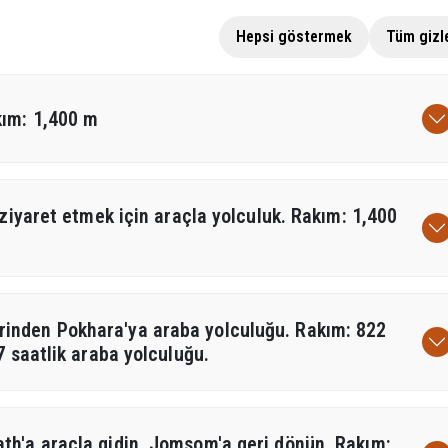
Hepsi göstermek
Tüm gizl
kım: 1,400 m
ziyaret etmek için araçla yolculuk. Rakım: 1,400
inden Pokhara'ya araba yolculuğu. Rakım: 822
7 saatlik araba yolculuğu.
h'a araçla gidin, Jomsom'a geri dönün. Rakım: