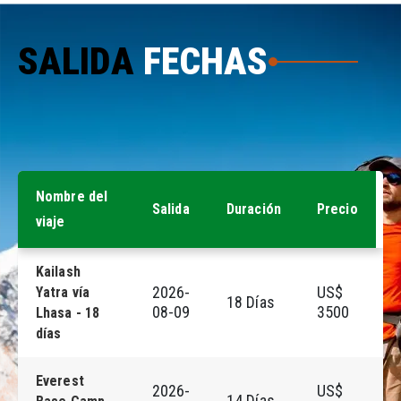
SALIDA
FECHAS
Aquí están nuestras próximas salidas. Puedes reservar el
viaje con 24 horas de antelación.
Nombre del
Salida
Duración
Precio
viaje
Kailash
2026-
US$
Yatra vía
18 Días
R
08-09
3500
Lhasa - 18
días
Everest
2026-
US$
14 Días
R