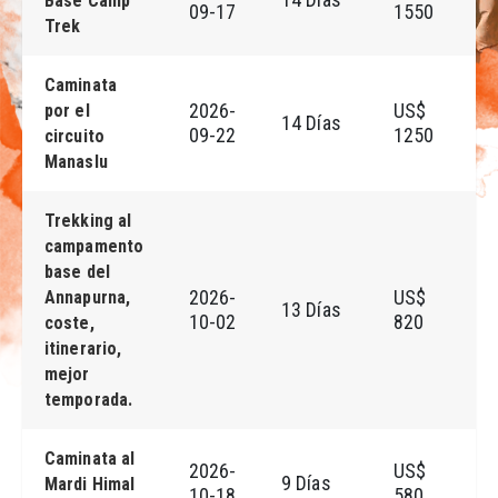
Base Camp
09-17
1550
Trek
Caminata
2026-
US$
por el
14 Días
R
09-22
1250
circuito
Manaslu
Trekking al
campamento
base del
2026-
US$
Annapurna,
13 Días
R
10-02
820
coste,
itinerario,
mejor
temporada.
Caminata al
2026-
US$
9 Días
R
Mardi Himal
10-18
580