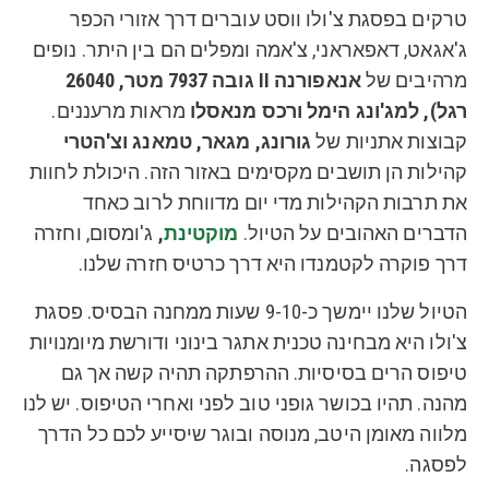
טרקים בפסגת צ'ולו ווסט עוברים דרך אזורי הכפר
ג'אגאט, דאפאראני, צ'אמה ומפלים הם בין היתר. נופים
מרהיבים של
אנאפורנה II גובה 7937 מטר, 26040
רגל), למג'ונג הימל ורכס מנאסלו
מראות מרעננים.
קבוצות אתניות של
גורונג, מגאר, טמאנג וצ'הטרי
קהילות הן תושבים מקסימים באזור הזה. היכולת לחוות
את תרבות הקהילות מדי יום מדווחת לרוב כאחד
הדברים האהובים על הטיול.
מוקטינת
,
ג'ומסום, וחזרה
דרך פוקרה לקטמנדו היא דרך כרטיס חזרה שלנו.
הטיול שלנו יימשך כ-9-10 שעות ממחנה הבסיס. פסגת
צ'ולו היא מבחינה טכנית אתגר בינוני ודורשת מיומנויות
טיפוס הרים בסיסיות. ההרפתקה תהיה קשה אך גם
מהנה. תהיו בכושר גופני טוב לפני ואחרי הטיפוס. יש לנו
מלווה מאומן היטב, מנוסה ובוגר שיסייע לכם כל הדרך
לפסגה.