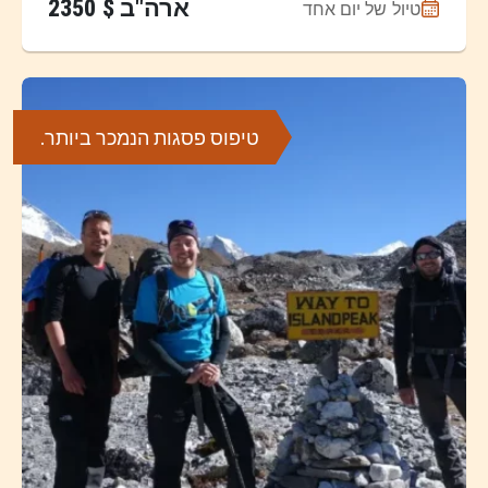
ארה"ב $ 2350
טיול של יום אחד
טיפוס פסגות הנמכר ביותר.