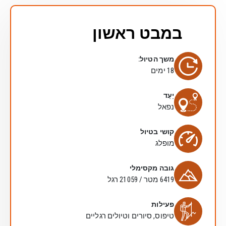
במבט ראשון
משך הטיול:
18 ימים
יַעַד
נפאל
קושי בטיול
מופלג
גובה מקסימלי
6419 מטר / 21059 רגל
פעילות
טיפוס, סיורים וטיולים רגליים