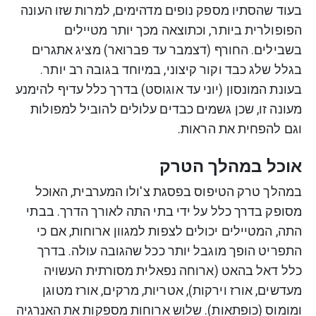
בעוד שהסתיו מספק נופים מדהימים, למרות שזו העונה
הפופולרית ביותר, וכתוצאה מכך יותר מטיילים
בשבילים. החורף (דצמבר עד פברואר) מציג אתגרים
בגלל שלג כבד וקור קיצוני, במיוחד בגובה רב יותר.
בעונת המונסון (יוני עד אוגוסט) בדרך כלל עדיף להימנע
מעונה זו, שכן גשמים כבדים עלולים להוביל למפולות
וגם להפחית את הראות.
אוכל במהלך הטרק
במהלך טרק הטיפוס בפסגת צ'ולו המערבית, האוכל
מסופק בדרך כלל על ידי בתי התה לאורך הדרך. בבתי
התה, המטיילים יכולים לצפות למגוון ארוחות, אם כי
התפריט הופך מוגבל יותר ככל שהגובה עולה. בדרך
כלל דאל בהאט (ארוחה נפאלית מסורתית העשויה
מעדשים, אורז וירקות), אטריות, מרקים, אורז מטוגן
ומומוס (כופתאות). שלוש ארוחות מספקות את האנרגיה